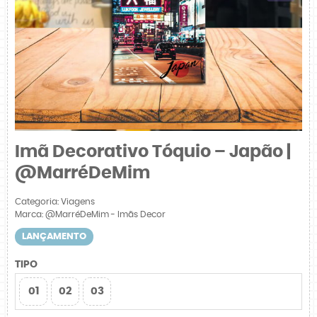
Imã Decorativo Tóquio – Japão |
@MarréDeMim
Categoria:
Viagens
Marca:
@MarréDeMim - Imãs Decor
LANÇAMENTO
TIPO
01
02
03