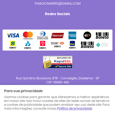
THIAGO.MARRE@GMAIL.COM
Redes Sociais
Rua Quintino Bocaiúva, 87B
-
Conceição, Diadema
-
SP
CEP: 09990-440
Para sua privacidade
CNPJ: 23.983.654/0001-88
Usamos cookies para garantir que oferecemos a melhor experiência
em nosso site. Isso inclui cookies de sites de redes sociais de terceiros
e cookies de publicidade que podem analisar seu uso deste site. Para
LOJA VIRTUAL CRIADA POR
mais informações, consulte nossa
Política de privacidade
.