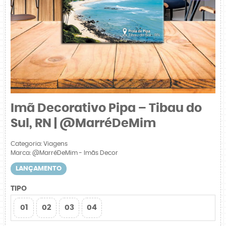
Imã Decorativo Pipa – Tibau do
Sul, RN | @MarréDeMim
Categoria:
Viagens
Marca:
@MarréDeMim - Imãs Decor
LANÇAMENTO
TIPO
01
02
03
04