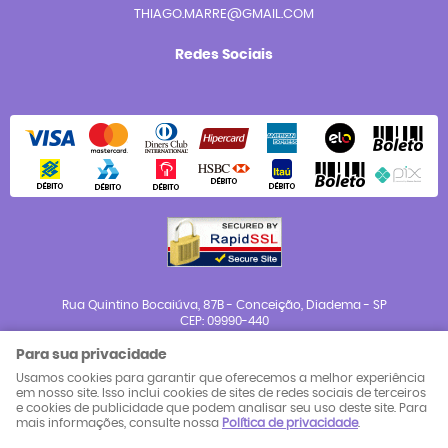
THIAGO.MARRE@GMAIL.COM
Redes Sociais
Rua Quintino Bocaiúva, 87B
-
Conceição, Diadema
-
SP
CEP: 09990-440
Para sua privacidade
CNPJ: 23.983.654/0001-88
Usamos cookies para garantir que oferecemos a melhor experiência
em nosso site. Isso inclui cookies de sites de redes sociais de terceiros
e cookies de publicidade que podem analisar seu uso deste site. Para
LOJA VIRTUAL CRIADA POR
mais informações, consulte nossa
Política de privacidade
.