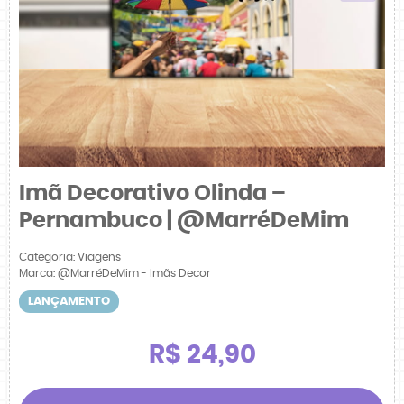
Imã Decorativo Olinda –
Pernambuco | @MarréDeMim
Categoria:
Viagens
Marca:
@MarréDeMim - Imãs Decor
LANÇAMENTO
R$ 24,90