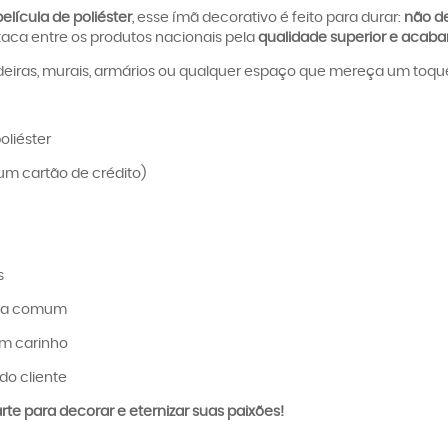
elícula de poliéster
, esse ímã decorativo é feito para durar:
não de
taca entre os produtos nacionais pela
qualidade superior e acaba
eiras, murais, armários ou qualquer espaço que mereça um toque c
oliéster
um cartão de crédito)
s
ica comum
om carinho
do cliente
te para decorar e eternizar suas paixões!