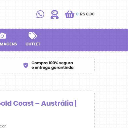
0
R$ 0,00
IMAGENS
OUTLET
ld Coast – Austrália |
cor