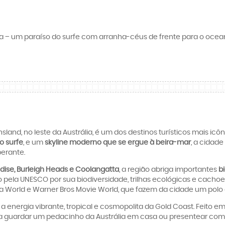
 – um paraíso do surfe com arranha-céus de frente para o oceano
nsland, no leste da Austrália, é um dos destinos turísticos mais 
o surfe
, e um
skyline moderno que se ergue à beira-mar
, a cidade
berante.
dise, Burleigh Heads e Coolangatta
, a região abriga importantes
b
o pela UNESCO por sua biodiversidade, trilhas ecológicas e cachoe
a World e Warner Bros Movie World, que fazem da cidade um polo 
a energia vibrante, tropical e cosmopolita da Gold Coast. Feito em
eja guardar um pedacinho da Austrália em casa ou presentear com e