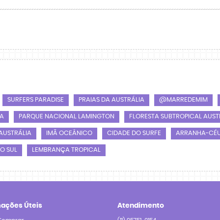
SURFERS PARADISE
PRAIAS DA AUSTRÁLIA
@MARREDEMIM
IA
PARQUE NACIONAL LAMINGTON
FLORESTA SUBTROPICAL AUST
AUSTRÁLIA
IMÃ OCEÂNICO
CIDADE DO SURFE
ARRANHA-CÉU
O SUL
LEMBRANÇA TROPICAL
mações Úteis
Atendimento