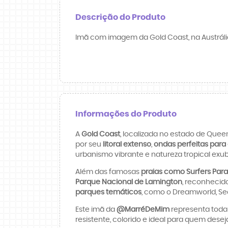
Descrição do Produto
Imã com imagem da Gold Coast, na Austrália
Informações do Produto
A
Gold Coast
, localizada no estado de Quee
por seu
litoral extenso
,
ondas perfeitas para 
urbanismo vibrante e natureza tropical exu
Além das famosas
praias como Surfers Para
Parque Nacional de Lamington
, reconhecid
parques temáticos
, como o Dreamworld, Se
Este imã da
@MarréDeMim
representa toda 
resistente, colorido e ideal para quem des