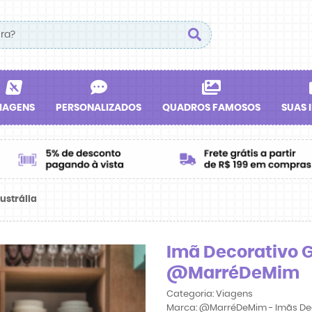
IAGENS
PERSONALIZADOS
QUADROS FAMOSOS
SUAS 
ustrália
Imã Decorativo Go
@MarréDeMim
Categoria:
Viagens
Marca:
@MarréDeMim - Imãs De