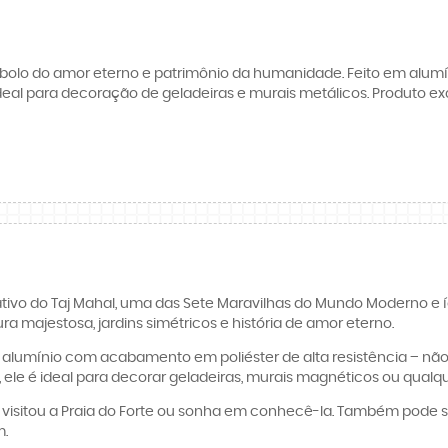
bolo do amor eterno e patrimônio da humanidade. Feito em alumín
deal para decoração de geladeiras e murais metálicos. Produto e
tivo do Taj Mahal, uma das Sete Maravilhas do Mundo Moderno e í
a majestosa, jardins simétricos e história de amor eterno.
alumínio com acabamento em poliéster de alta resistência – não 
, ele é ideal para decorar geladeiras, murais magnéticos ou qualqu
á visitou a Praia do Forte ou sonha em conhecê-la. Também pode
m.