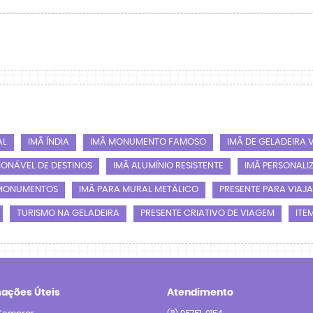
AL
IMÃ ÍNDIA
IMÃ MONUMENTO FAMOSO
IMÃ DE GELADEIRA 
ONÁVEL DE DESTINOS
IMÃ ALUMÍNIO RESISTENTE
IMÃ PERSONALI
MONUMENTOS
IMÃ PARA MURAL METÁLICO
PRESENTE PARA VIAJ
TURISMO NA GELADEIRA
PRESENTE CRIATIVO DE VIAGEM
ITE
mações Úteis
Atendimento