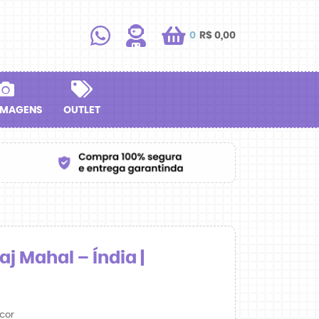
0
R$ 0,00
IMAGENS
OUTLET
j Mahal – Índia |
cor