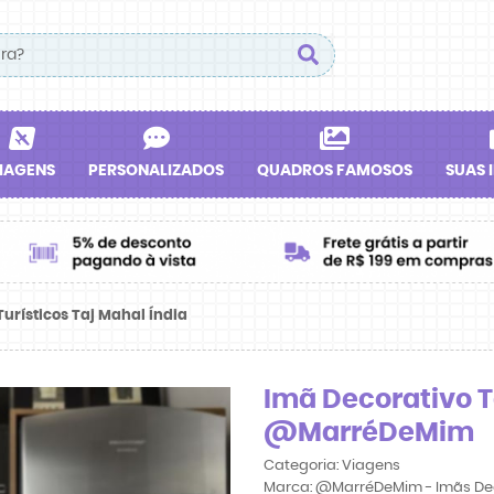
IAGENS
PERSONALIZADOS
QUADROS FAMOSOS
SUAS 
urísticos Taj Mahal Índia
Imã Decorativo Ta
@MarréDeMim
Categoria:
Viagens
Marca:
@MarréDeMim - Imãs De