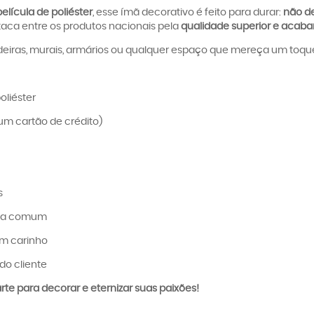
elícula de poliéster
, esse ímã decorativo é feito para durar:
não de
taca entre os produtos nacionais pela
qualidade superior e acaba
eiras, murais, armários ou qualquer espaço que mereça um toque c
oliéster
um cartão de crédito)
s
ica comum
om carinho
do cliente
te para decorar e eternizar suas paixões!