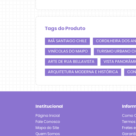
Tags do Produto
IMÃ SANTIAGO CHILE
CORDILHEIRA DOS A
VINÍCOLAS DO MAIPO
TURISMO URBANO CH
ARTE DE RUA BELLAVISTA
VISTA PANORÂMI
ARQUITETURA MODERNA E HISTÓRICA
CON
Institucional
Infor
Página Inicial
Como 
Fale Conosco
Termos
Mapa do Site
Fretes 
Quem Somos
Garanti