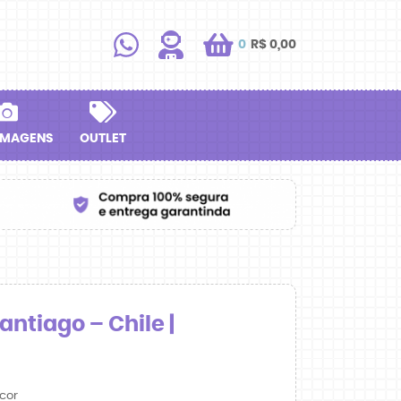
0
R$ 0,00
IMAGENS
OUTLET
ntiago – Chile |
cor