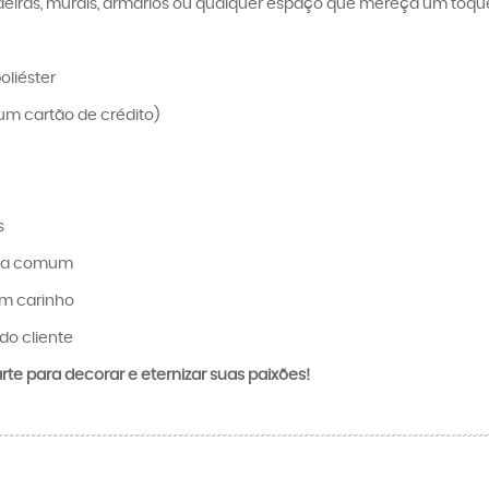
eiras, murais, armários ou qualquer espaço que mereça um toque c
oliéster
um cartão de crédito)
s
ica comum
om carinho
do cliente
te para decorar e eternizar suas paixões!