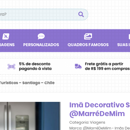
IAGENS
PERSONALIZADOS
QUADROS FAMOSOS
SUAS 
urísticos – Santiago – Chile
Imã Decorativo Sa
@MarréDeMim
Categoria:
Viagens
Marca:
@MarréDeMim - Imãs De