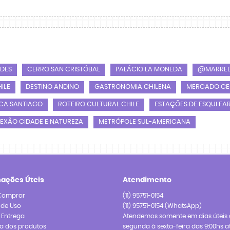
NDES
CERRO SAN CRISTÓBAL
PALÁCIO LA MONEDA
@MARRED
ILE
DESTINO ANDINO
GASTRONOMIA CHILENA
MERCADO CE
CA SANTIAGO
ROTEIRO CULTURAL CHILE
ESTAÇÕES DE ESQUI FA
EXÃO CIDADE E NATUREZA
METRÓPOLE SUL-AMERICANA
mações Úteis
Atendimento
Comprar
(11)
95751-0154
 de Uso
(11)
95751-0154
(WhatsApp)
e Entrega
Atendemos somente em dias úteis 
a dos produtos
segunda à sexta-feira das 9:00hs a