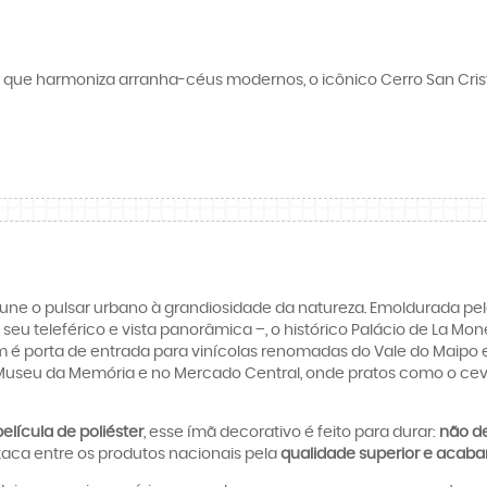
 que harmoniza arranha-céus modernos, o icônico Cerro San Cris
e une o pulsar urbano à grandiosidade da natureza. Emoldurada pel
u teleférico e vista panorâmica –, o histórico Palácio de La Moned
 é porta de entrada para vinícolas renomadas do Vale do Maipo e
Museu da Memória e no Mercado Central, onde pratos como o cev
elícula de poliéster
, esse ímã decorativo é feito para durar:
não de
taca entre os produtos nacionais pela
qualidade superior e acaba