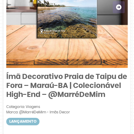
Ímã Decorativo Praia de Taipu de
Fora – Maraú-BA | Colecionável
High-End – @MarréDeMim
Categoria:
Viagens
Marca:
@MarréDeMim - Imãs Decor
LANÇAMENTO