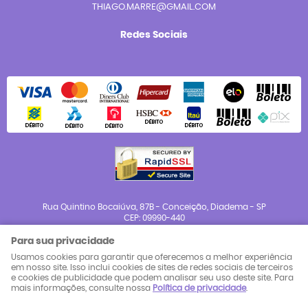
THIAGO.MARRE@GMAIL.COM
Redes Sociais
Rua Quintino Bocaiúva, 87B
-
Conceição, Diadema
-
SP
CEP: 09990-440
Para sua privacidade
CNPJ: 23.983.654/0001-88
Usamos cookies para garantir que oferecemos a melhor experiência
em nosso site. Isso inclui cookies de sites de redes sociais de terceiros
e cookies de publicidade que podem analisar seu uso deste site. Para
LOJA VIRTUAL CRIADA POR
mais informações, consulte nossa
Política de privacidade
.