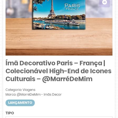
Ímã Decorativo Paris – França |
Colecionável High-End de Icones
Culturais – @MarréDeMim
Categoria:
Viagens
Marca:
@MarréDeMim - Imãs Decor
LANÇAMENTO
TIPO