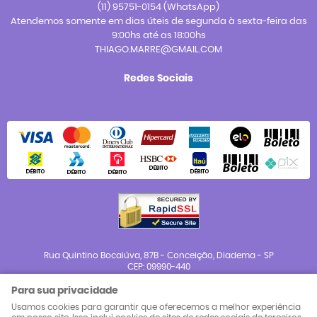
(11)
95751-0154
(WhatsApp)
Atendemos somente em dias úteis de segunda à sexta-feira das
9:00hs até as 18:00hs
THIAGO.MARRE@GMAIL.COM
Redes Sociais
Rua Quintino Bocaiúva, 87B
-
Conceição, Diadema
-
SP
CEP: 09990-440
Para sua privacidade
CNPJ: 23.983.654/0001-88
Usamos cookies para garantir que oferecemos a melhor experiência