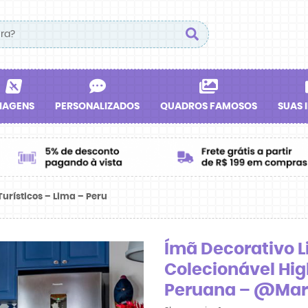
IAGENS
PERSONALIZADOS
QUADROS FAMOSOS
SUAS 
urísticos – Lima – Peru
Ímã Decorativo L
Colecionável Hig
Peruana – @Ma