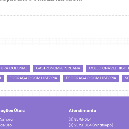
TURA COLONIAL
GASTRONOMIA PERUANA
COLECIONÁVEL HIGH-
M
ECORAÇÃO COM HISTÓRIA
DECORAÇÃO COM HISTÓRIA
S
mações Úteis
Atendimento
Comprar
(11)
95751-0154
 de Uso
(11)
95751-0154
(WhatsApp)