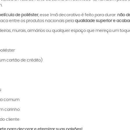
m.
elícula de poliéster
, esse ímã decorativo é feito para durar:
não de
taca entre os produtos nacionais pela
qualidade superior e acaba
eiras, murais, armários ou qualquer espaço que mereça um toque c
oliéster
um cartão de crédito)
s
ica comum
om carinho
do cliente
te para decorar e eternizar suas paixões!