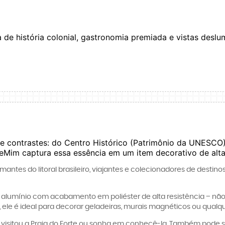
 de história colonial, gastronomia premiada e vistas deslu
de contrastes: do Centro Histórico
(Patrimônio da UNESCO) 
Mim captura essa essência em um item decorativo de alta
mantes do litoral brasileiro, viajantes e colecionadores de dest
alumínio com acabamento em poliéster de alta resistência – não 
, ele é ideal para decorar geladeiras, murais magnéticos ou qualqu
á visitou a Praia do Forte ou sonha em conhecê-la. Também pode