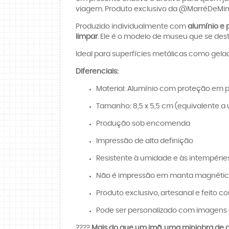
viagem. Produto exclusivo da @MarréDeMi
Produzido individualmente com
alumínio e p
limpar
. Ele é o modelo de museu que se des
Ideal para superfícies metálicas como gelad
Diferenciais:
Material: Alumínio com proteção em p
Tamanho: 8,5 x 5,5 cm (equivalente a 
Produção sob encomenda
Impressão de alta definição
Resistente à umidade e às intempérie
Não é impressão em manta magnét
Produto exclusivo, artesanal e feito c
Pode ser personalizado com imagens 
????️
Mais do que um imã, uma miniobra de ar