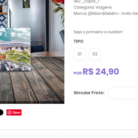
Sku:
_copia_1
Categoria:
Viagens
Marca:
@MarréDeMim - Imãs De
Seja o primeira a avaliar!
TIPO
01
02
R$ 24,90
POR
Simular Frete:
Save