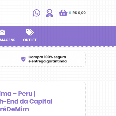
0
R$ 0,00
IMAGENS
OUTLET
ima – Peru |
h-End da Capital
rréDeMim