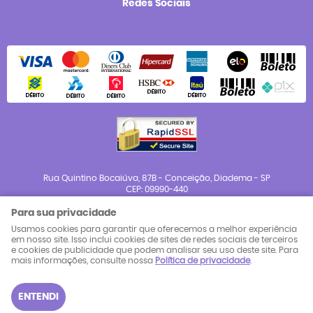
Redes Sociais
Rua Quintino Bocaiúva, 87B
-
Conceição, Diadema
-
SP
CEP: 09990-440
Para sua privacidade
CNPJ: 23.983.654/0001-88
Usamos cookies para garantir que oferecemos a melhor experiência
em nosso site. Isso inclui cookies de sites de redes sociais de terceiros
e cookies de publicidade que podem analisar seu uso deste site. Para
LOJA VIRTUAL CRIADA POR
mais informações, consulte nossa
Política de privacidade
.
ENTENDI