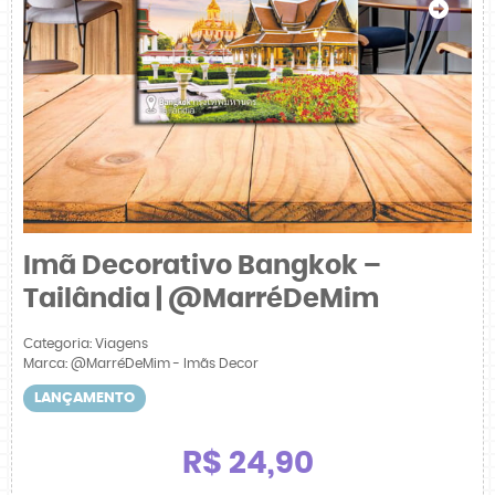
Imã Decorativo Bangkok –
Tailândia | @MarréDeMim
Categoria:
Viagens
Marca:
@MarréDeMim - Imãs Decor
LANÇAMENTO
R$ 24,90