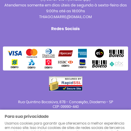
Atendemos somente em dias úteis de segunda à sexta-feira das
9:00hs até as 18:00hs
THIAGO.MARRE@GMAIL.COM
Redes Sociais
Rua Quintino Bocaiúva, 87B
-
Conceição, Diadema
-
SP
CEP: 09990-440
Para sua privacidade
CNPJ: 23.983.654/0001-88
Usamos cookies para garantir que oferecemos a melhor experiência
em nosso site. Isso inclui cookies de sites de redes sociais de terceiros