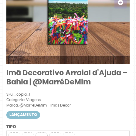
Imã Decorativo Arraial d’Ajuda –
Bahia | @MarréDeMim
Sku:
_copia_1
Categoria:
Viagens
Marca:
@MarréDeMim - Imãs Decor
LANÇAMENTO
TIPO