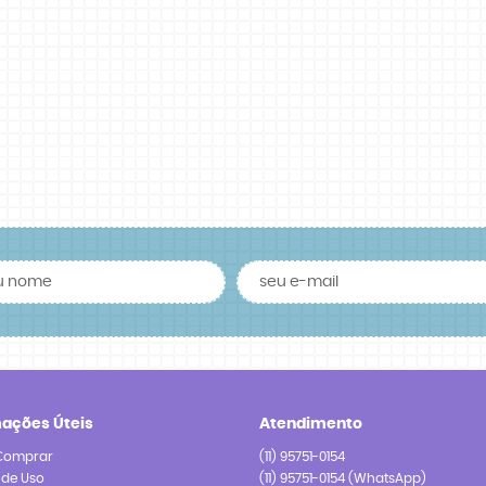
mações Úteis
Atendimento
Comprar
(11)
95751-0154
 de Uso
(11)
95751-0154
(WhatsApp)