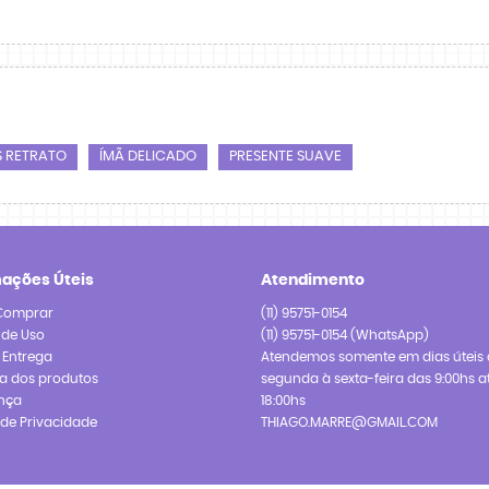
S RETRATO
ÍMÃ DELICADO
PRESENTE SUAVE
mações Úteis
Atendimento
Comprar
(11)
95751-0154
 de Uso
(11)
95751-0154
(WhatsApp)
e Entrega
Atendemos somente em dias úteis 
a dos produtos
segunda à sexta-feira das 9:00hs a
nça
18:00hs
a de Privacidade
THIAGO.MARRE@GMAIL.COM