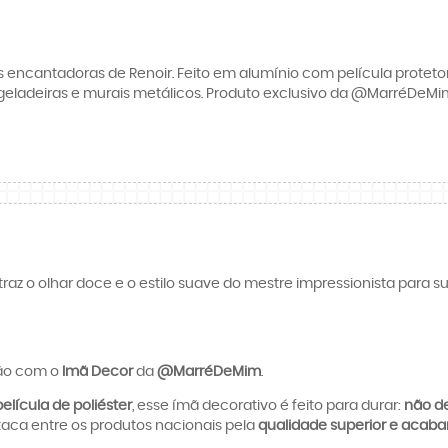
 encantadoras de Renoir. Feito em alumínio com película protet
 geladeiras e murais metálicos. Produto exclusivo da @MarréDeMim,
 traz o olhar doce e o estilo suave do mestre impressionista para 
ção com o
Imã Decor
da
@MarréDeMim
.
elícula de poliéster
, esse ímã decorativo é feito para durar:
não de
taca entre os produtos nacionais pela
qualidade superior e acaba