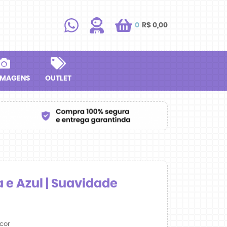
0
R$ 0,00
IMAGENS
OUTLET
 e Azul | Suavidade
cor