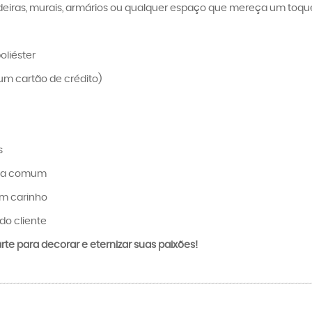
eiras, murais, armários ou qualquer espaço que mereça um toque c
oliéster
um cartão de crédito)
s
ica comum
om carinho
do cliente
te para decorar e eternizar suas paixões!