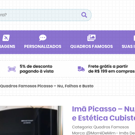
IAGENS
PERSONALIZADOS
QUADROS FAMOSOS
SUAS 
Quadros Famosos Picasso – Nu, Folhas e Busto
Imã Picasso – Nu,
e Estética Cubist
Categoria:
Quadros Famosos
Marca:
@MarréDeMim - Imãs De