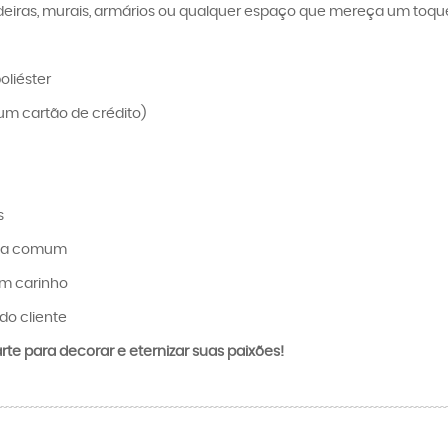
eiras, murais, armários ou qualquer espaço que mereça um toque c
oliéster
um cartão de crédito)
s
ica comum
om carinho
do cliente
te para decorar e eternizar suas paixões!