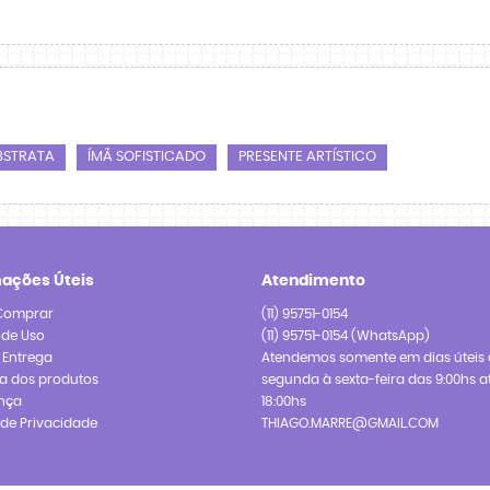
BSTRATA
ÍMÃ SOFISTICADO
PRESENTE ARTÍSTICO
mações Úteis
Atendimento
Comprar
(11)
95751-0154
 de Uso
(11)
95751-0154
(WhatsApp)
e Entrega
Atendemos somente em dias úteis 
a dos produtos
segunda à sexta-feira das 9:00hs a
nça
18:00hs
a de Privacidade
THIAGO.MARRE@GMAIL.COM