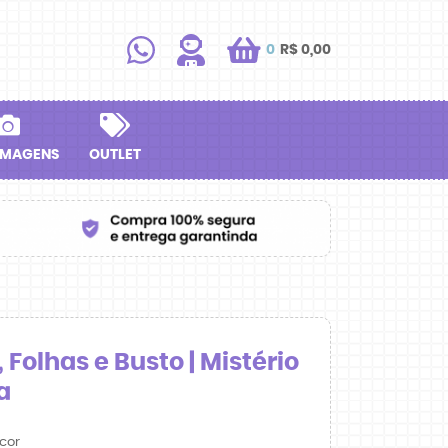
0
R$ 0,00
IMAGENS
OUTLET
 Folhas e Busto | Mistério
a
cor