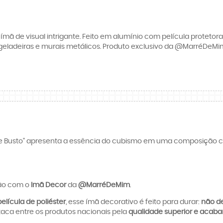
mã de visual intrigante. Feito em alumínio com película proteto
 geladeiras e murais metálicos. Produto exclusivo da @MarréDeMim,
s e Busto" apresenta a essência do cubismo em uma composição c
ção com o
Imã Decor
da
@MarréDeMim
.
elícula de poliéster
, esse ímã decorativo é feito para durar:
não de
taca entre os produtos nacionais pela
qualidade superior e acaba