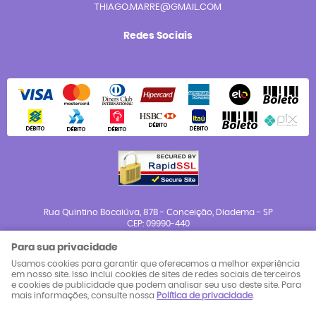
THIAGO.MARRE@GMAIL.COM
Redes Sociais
Rua Quintino Bocaiúva, 87B
-
Conceição, Diadema
-
SP
CEP: 09990-440
Para sua privacidade
CNPJ: 23.983.654/0001-88
Usamos cookies para garantir que oferecemos a melhor experiência
em nosso site. Isso inclui cookies de sites de redes sociais de terceiros
e cookies de publicidade que podem analisar seu uso deste site. Para
LOJA VIRTUAL CRIADA POR
mais informações, consulte nossa
Política de privacidade
.