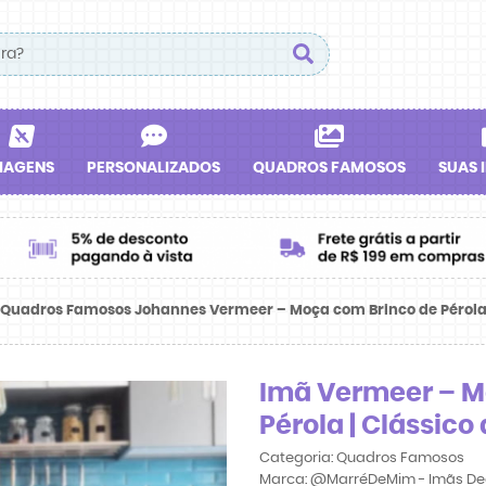
IAGENS
PERSONALIZADOS
QUADROS FAMOSOS
SUAS 
 Quadros Famosos Johannes Vermeer – Moça com Brinco de Pérol
Imã Vermeer – M
Pérola | Clássic
Categoria:
Quadros Famosos
Marca:
@MarréDeMim - Imãs De