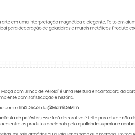
da arte em uma interpretação magnética e elegante. Feito em alum
deal para decoração de geladeiras e murais metálicos. Produto e
Moça com Brinco de Pérola" é uma releitura encantadora da obr
mbiente com sofisticação e história.
ção com o
Imã Decor
da
@MarréDeMim
.
elícula de poliéster
, esse ímã decorativo é feito para durar:
não de
taca entre os produtos nacionais pela
qualidade superior e acaba
eiras, murais, armários ou qualquer espaço que mereça um toque c