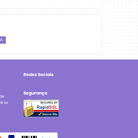
RA
Redes Sociais
Segurança
de
té as