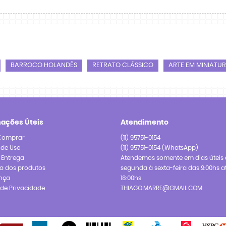
BARROCO HOLANDÊS
RETRATO CLÁSSICO
ARTE EM MINIATU
mações Úteis
Atendimento
Comprar
(11)
95751-0154
 de Uso
(11)
95751-0154
(WhatsApp)
e Entrega
Atendemos somente em dias úteis 
a dos produtos
segunda à sexta-feira das 9:00hs a
nça
18:00hs
a de Privacidade
THIAGO.MARRE@GMAIL.COM