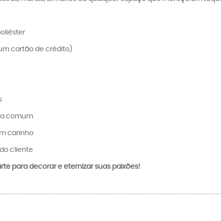
oliéster
um cartão de crédito)
s
ica comum
om carinho
do cliente
te para decorar e eternizar suas paixões!