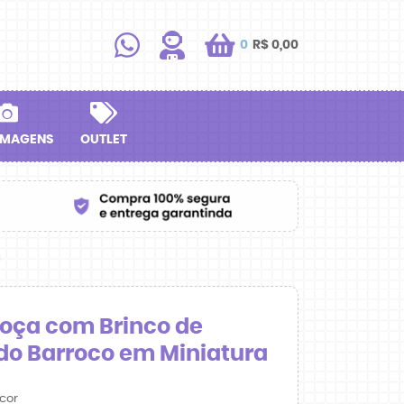
0
R$ 0,00
IMAGENS
OUTLET
a
oça com Brinco de
o do Barroco em Miniatura
cor